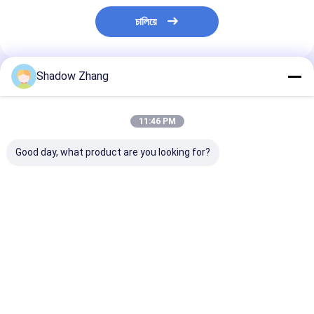
চালিয়ে
Shadow Zhang
প্রস্তাবিত পণ্য
11:46 PM
Good day, what product are you looking for?
সিলিকন Epdm FKM রাবার
সিলিকন সীল বায়ুসংক্রান্ত রাবার
নীল OEM ঘর্ষণ প্রতি
O রিং সিল রাসায়নিক যন্ত্রপাতি
সীল এফডিএ কাস্টম ছাঁচনির্মাণ
হাইড্রোলিক রাবার সীল
জন্য AS568 PG স্ট্যান্ডার্ড
বায়ুসংক্রান্ত পিস্টন সীল
আকার
ভালো দাম
ভালো দাম
ভালো দাম