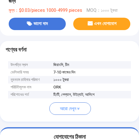
জন্য
মূল্য：$0.03/pieces 1000-4999 pieces
MOQ：১০০০ টুকরা
ভালো দাম
এখন যোগাযোগ
পণ্যের বর্ণনা
উৎপত্তি স্থল
জিয়াংসি, চীন
ডেলিভারি সময়
7-10 কাজের দিন
ন্যূনতম চাহিদার পরিমাণ
১০০০ টুকরা
পরিচিতিমুলক নাম
ORK
পরিশোধের শর্ত
টি/টি, পেপ্যাল, উইচ্যাট, আলিপে
আরো দেখুন
যোগাযোগের ঠিকানা