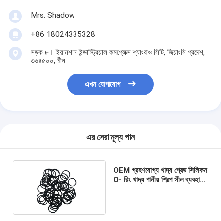
Mrs. Shadow
+86 18024335328
সড়ক ৮। ইয়ানশান ইন্ডাস্ট্রিয়াল কমপ্লেক্স শ্যাংরাও সিটি, জিয়াংসি প্রদেশ,
৩৩৪৫০০, চীন
এখন যোগাযোগ
এর সেরা মূল্য পান
OEM গ্রহণযোগ্য খাদ্য গ্রেড সিলিকন
O- রিং খাদ্য পানীয় শিল্পে সীল ব্যবহারের
জন্য