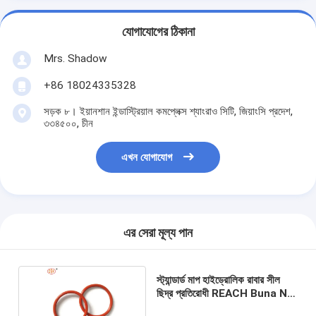
যোগাযোগের ঠিকানা
Mrs. Shadow
+86 18024335328
সড়ক ৮। ইয়ানশান ইন্ডাস্ট্রিয়াল কমপ্লেক্স শ্যাংরাও সিটি, জিয়াংসি প্রদেশ,
৩৩৪৫০০, চীন
এখন যোগাযোগ
এর সেরা মূল্য পান
স্ট্যান্ডার্ড মাপ হাইড্রোলিক রাবার সীল
ছিদ্র প্রতিরোধী REACH Buna N
Nitrile O রিং