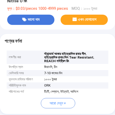
Nitrile O রিং
মূল্য：$0.03/pieces 1000-4999 pieces
MOQ：১০০০ টুকরা
ভালো দাম
এখন যোগাযোগ
পণ্যের বর্ণনা
,
স্ট্যান্ডার্ড আকার হাইড্রোলিক রাবার সীল
লক্ষণীয় করা
,
হাইড্রোলিক রাবার সিল Tear Resistant
REACH নাইট্রিল রিং
উৎপত্তি স্থল
জিয়াংসি, চীন
ডেলিভারি সময়
7-10 কাজের দিন
ন্যূনতম চাহিদার পরিমাণ
১০০০ টুকরা
পরিচিতিমুলক নাম
ORK
পরিশোধের শর্ত
টি/টি, পেপ্যাল, উইচ্যাট, আলিপে
আরো দেখুন