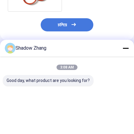
চালিয়ে
Shadow Zhang
প্রস্তাবিত পণ্য
3:08 AM
Good day, what product are you looking for?
সিলিকন Epdm FKM রাবার
সিলিকন সীল বায়ুসংক্রান্ত রাবার
নীল OEM ঘর্ষণ প্রতি
O রিং সিল রাসায়নিক যন্ত্রপাতি
সীল এফডিএ কাস্টম ছাঁচনির্মাণ
হাইড্রোলিক রাবার সীল
জন্য AS568 PG স্ট্যান্ডার্ড
বায়ুসংক্রান্ত পিস্টন সীল
আকার
ভালো দাম
ভালো দাম
ভালো দাম