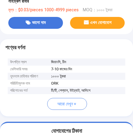
নাইট্রিল রাবার
মূল্য：$0.03/pieces 1000-4999 pieces
MOQ：১০০০ টুকরা
ভালো দাম
এখন যোগাযোগ
পণ্যের বর্ণনা
উৎপত্তি স্থল
জিয়াংসি, চীন
ডেলিভারি সময়
7-10 কাজের দিন
ন্যূনতম চাহিদার পরিমাণ
১০০০ টুকরা
পরিচিতিমুলক নাম
ORK
পরিশোধের শর্ত
টি/টি, পেপ্যাল, উইচ্যাট, আলিপে
আরো দেখুন
যোগাযোগের ঠিকানা