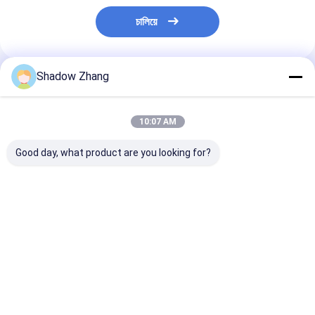
চালিয়ে
Shadow Zhang
প্রস্তাবিত পণ্য
10:07 AM
Good day, what product are you looking for?
সিলিকন Epdm FKM রাবার
সিলিকন সীল বায়ুসংক্রান্ত রাবার
নীল OEM ঘর্ষণ প্রতি
O রিং সিল রাসায়নিক যন্ত্রপাতি
সীল এফডিএ কাস্টম ছাঁচনির্মাণ
হাইড্রোলিক রাবার সীল
জন্য AS568 PG স্ট্যান্ডার্ড
বায়ুসংক্রান্ত পিস্টন সীল
আকার
ভালো দাম
ভালো দাম
ভালো দাম