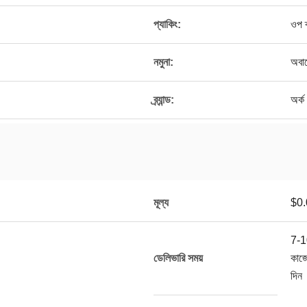
প্যাকিং:
ওপ ব
নমুনা:
অবা
ব্র্যান্ড:
অর্ক
মূল্য
$0.
7-1
ডেলিভারি সময়
কাজ
দিন