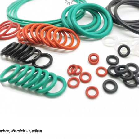
্স সিএস, ওডি=আইডি + ২এক্সসিএস