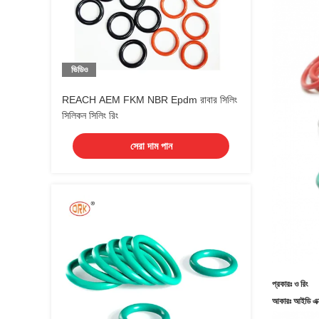
ভিডিও
REACH AEM FKM NBR Epdm রাবার সিলিং
সিলিকন সিলিং রিং
সেরা দাম পান
প্রকারঃ ও রিং
আকারঃ আইডি এক