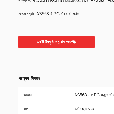
সাক্ষ্যদান:
REACH / ROHS / ISO9001 / IATF / SGS / FD
মডেল নম্বার:
AS568 & PG স্ট্যান্ডার্ড ও-রিং
একটি উদ্ধৃতি অনুরোধ করুন
পণ্যের বিবরণ
আকার:
AS568 এবং PG স্ট্যান্ডার্ড 
রঙ:
কাস্টমাইজড রঙ