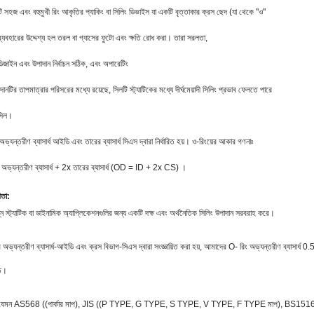
 সহজ এবং বহুমুখী রিং আকৃতির প্যাকিং বা সিলিং ডিভাইস যা একটি বৃত্তাকার ক্রস ছেদ (যা থেকে "ও"
বহারের উদ্দেশ্য হল তরল বা গ্যাসের ফুটো এবং ক্ষতি রোধ করা। তারা সরলতা,
ডিজাইন এবং উপাদান নির্বাচন সঠিক, এবং অপারেটিং
াদানটির তাপমাত্রার পরিসরের মধ্যে রয়েছে, সিলটি স্ট্যাটিকের মধ্যে দীর্ঘমেয়াদী সিলিং প্রভাব ফেলতে পারে
 সিল।
ভ্যন্তরীণ ব্যাসার্ধ আইডি এবং তারের ব্যাসার্ধ সিএস দ্বারা নির্ধারিত হয়। ও-রিংয়ের আকার গণনাঃ
ধ = অভ্যন্তরীণ ব্যাসার্ধ + 2x তারের ব্যাসার্ধ (OD = ID + 2x CS) ।
িতা:
্ন স্ট্যাটিক বা ডাইনামিক অ্যাপ্লিকেশনগুলির জন্য একটি দক্ষ এবং অর্থনৈতিক সিলিং উপাদান সরবরাহ করে।
অভ্যন্তরীণ ব্যাসার্ধ-আইডি এবং ক্রস বিভাগ-সিএস দ্বারা সংজ্ঞায়িত করা হয়, আমাদের O- রিং অভ্যন্তরীণ ব্যাসার্
্ত।
র্ড মাপ যেমন AS568 ((পার্কার মাপ), JIS ((P TYPE, G TYPE, S TYPE, V TYPE, F TYPE মাপ), BS1516 