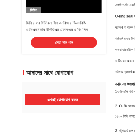
একটি ও-রিং একটি
ভিডিও
O-ring seal ব্য
মিনি রাবার সিলিকন সিল এনবিআর ভিএমকিউ
যতক্ষণ না গ্রুভ 
এইচএনবিআর ইপিডিএম এফকেএম ও রিং সিল
কাস্টমাইজড রঙ
শর্তগুলি রাবার উপ
সেরা দাম পান
অথবা ডায়নামিক
ও-রিংয়ের আকার অ
আমাদের সাথে যোগাযোগ
বাইরের ব্যাসার্
ও-রিং এর উপকার
1ও-রিংগুলি বিভিন
এখনই যোগাযোগ করুন
2. O- রিং আকার 
১৫০০ মিমি পর্যন
3. স্ট্যান্ডা