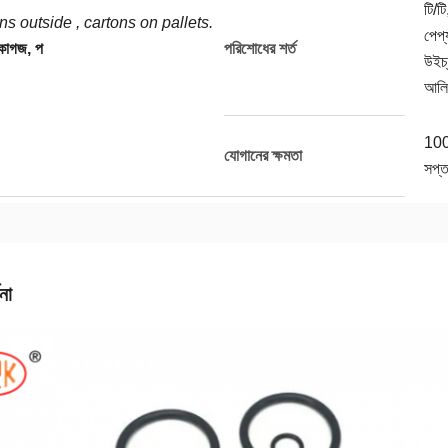
টি/টি
ns outside , cartons on pallets.
পেপ্
 কাগজ, প
পরিশোধের শর্ত
উইচ্
আলি
10
যোগানের ক্ষমতা
সপ্ত
না