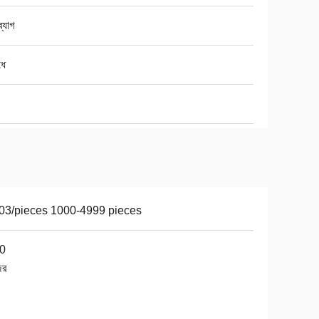
্যাগ
ধে
03/pieces 1000-4999 pieces
0
ের