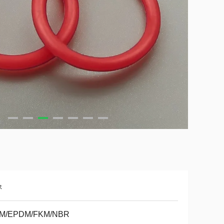
ং
M/EPDM/FKM/NBR