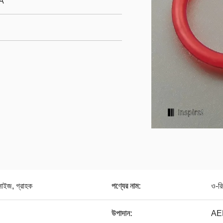
A
সাইজ, গ্রাহক
পণ্যের নাম:
ও-রি
উপাদান:
AE