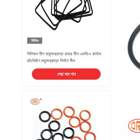
ভিডিও
সিলিকন সীল বায়ুসংক্রান্ত রাবার সীল এফডিএ কাস্টম
ছাঁচনির্মাণ বায়ুসংক্রান্ত পিস্টন সীল
সেরা দাম পান