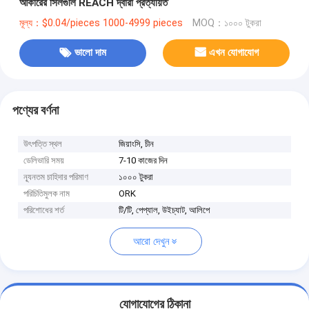
আকারের সিলগুলি REACH দ্বারা প্রত্যয়িত
মূল্য：$0.04/pieces 1000-4999 pieces
MOQ：১০০০ টুকরা
ভালো দাম
এখন যোগাযোগ
পণ্যের বর্ণনা
উৎপত্তি স্থল
জিয়াংসি, চীন
ডেলিভারি সময়
7-10 কাজের দিন
ন্যূনতম চাহিদার পরিমাণ
১০০০ টুকরা
পরিচিতিমুলক নাম
ORK
পরিশোধের শর্ত
টি/টি, পেপ্যাল, উইচ্যাট, আলিপে
আরো দেখুন
যোগাযোগের ঠিকানা