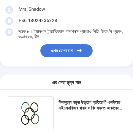
Mrs. Shadow
+86 18024335328
সড়ক ৮। ইয়ানশান ইন্ডাস্ট্রিয়াল কমপ্লেক্স শ্যাংরাও সিটি, জিয়াংসি প্রদেশ,
৩৩৪৫০০, চীন
এখন যোগাযোগ
এর সেরা মূল্য পান
বিনামূল্যে নমুনা উত্তাপ প্রতিরোধী এনবিআর
এইচএনবিআর রাবার ও রিং সমস্ত আকারের
সিলগুলি REACH দ্বারা প্রত্যয়িত