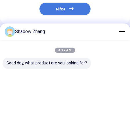
চালিয়ে
Shadow Zhang
প্রস্তাবিত পণ্য
4:17 AM
Good day, what product are you looking for?
কাস্টম বেধ সিলিকন রাবার সিলিং
এসিএম পেট্রোলিয়াম জ্বালানী
উচ্চ ঘর্ষণ প্রতিরোধের
নিরাপত্তা অংশ কাস্টম তৈরি O-
তেল প্রতিরোধী পলিঅ্যাক্রিল্যাট
সংযোগকারী সিল
রিং সিলিং
রাবার সংযোগকারী সিলের জন্য ও
রিং
ভালো দাম
ভালো দাম
ভালো দাম