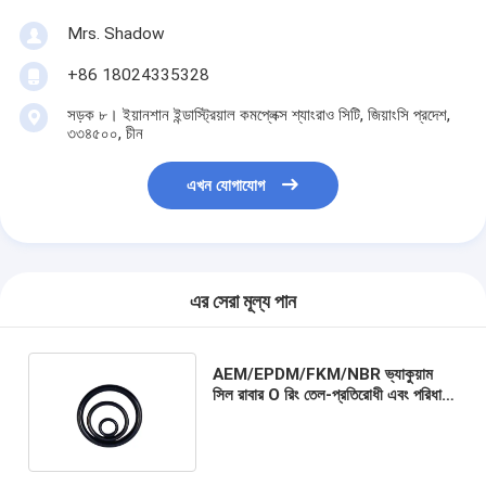
Mrs. Shadow
+86 18024335328
সড়ক ৮। ইয়ানশান ইন্ডাস্ট্রিয়াল কমপ্লেক্স শ্যাংরাও সিটি, জিয়াংসি প্রদেশ,
৩৩৪৫০০, চীন
এখন যোগাযোগ
এর সেরা মূল্য পান
AEM/EPDM/FKM/NBR ভ্যাকুয়াম
সিল রাবার O রিং তেল-প্রতিরোধী এবং পরিধান-
প্রতিরোধী প্রয়োজনের জন্য