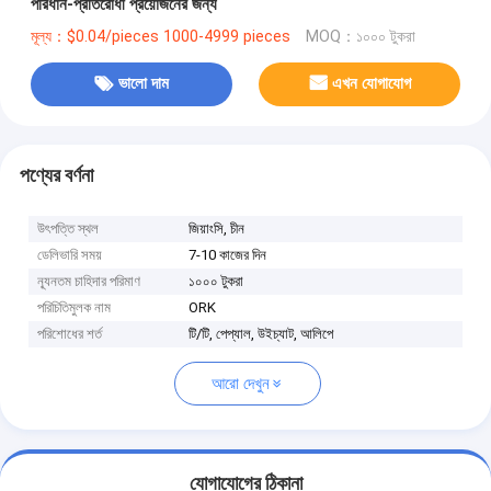
পরিধান-প্রতিরোধী প্রয়োজনের জন্য
মূল্য：$0.04/pieces 1000-4999 pieces
MOQ：১০০০ টুকরা
ভালো দাম
এখন যোগাযোগ
পণ্যের বর্ণনা
উৎপত্তি স্থল
জিয়াংসি, চীন
ডেলিভারি সময়
7-10 কাজের দিন
ন্যূনতম চাহিদার পরিমাণ
১০০০ টুকরা
পরিচিতিমুলক নাম
ORK
পরিশোধের শর্ত
টি/টি, পেপ্যাল, উইচ্যাট, আলিপে
আরো দেখুন
যোগাযোগের ঠিকানা