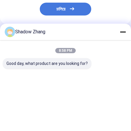
চালিয়ে
Shadow Zhang
প্রস্তাবিত পণ্য
8:58 PM
Good day, what product are you looking for?
কাস্টম বেধ সিলিকন রাবার সিলিং
এসিএম পেট্রোলিয়াম জ্বালানী
উচ্চ ঘর্ষণ প্রতিরোধের
নিরাপত্তা অংশ কাস্টম তৈরি O-
তেল প্রতিরোধী পলিঅ্যাক্রিল্যাট
সংযোগকারী সিল
রিং সিলিং
রাবার সংযোগকারী সিলের জন্য ও
রিং
ভালো দাম
ভালো দাম
ভালো দাম