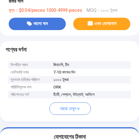
রাবার সীল
মূল্য：$0.04/pieces 1000-4999 pieces
MOQ：১০০০ টুকরা
ভালো দাম
এখন যোগাযোগ
পণ্যের বর্ণনা
উৎপত্তি স্থল
জিয়াংসি, চীন
ডেলিভারি সময়
7-10 কাজের দিন
ন্যূনতম চাহিদার পরিমাণ
১০০০ টুকরা
পরিচিতিমুলক নাম
ORK
পরিশোধের শর্ত
টি/টি, পেপ্যাল, উইচ্যাট, আলিপে
আরো দেখুন
যোগাযোগের ঠিকানা