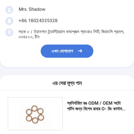
Mrs. Shadow
+86 18024335328
সড়ক ৮। ইয়ানশান ইন্ডাস্ট্রিয়াল কমপ্লেক্স শ্যাংরাও সিটি, জিয়াংসি প্রদেশ,
৩৩৪৫০০, চীন
এখন যোগাযোগ
এর সেরা মূল্য পান
স্বনির্ধারিত রঙ ODM / OEM অটো
পার্টস জন্য বিশেষ রাবার O- রিং কাস্টম
ছাঁচ রাবার সীল