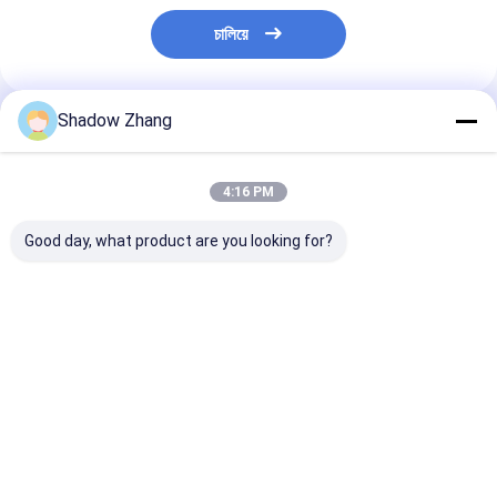
চালিয়ে
Shadow Zhang
প্রস্তাবিত পণ্য
4:16 PM
Good day, what product are you looking for?
এফডিএ স্বচ্ছ ফুড গ্রেড রাবার
কাস্টমাইজযোগ্য বুনা নাইট্রিল ও
উচ্চ তাপমাত্রা খাদ্য গ্
সীল
রিংস সিলিকন 65 70 90 শোর
সীল OEM অ্যাক্রিল্য
ইপিডিএম রাবার ও রিংস
রাবার রিং FKM
ভালো দাম
ভালো দাম
ভালো দাম