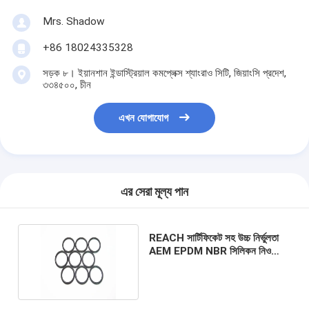
Mrs. Shadow
+86 18024335328
সড়ক ৮। ইয়ানশান ইন্ডাস্ট্রিয়াল কমপ্লেক্স শ্যাংরাও সিটি, জিয়াংসি প্রদেশ,
৩৩৪৫০০, চীন
এখন যোগাযোগ
এর সেরা মূল্য পান
REACH সার্টিফিকেট সহ উচ্চ নির্ভুলতা
AEM EPDM NBR সিলিকন নিওপ্রেন
রাবার ও-রিং সিল