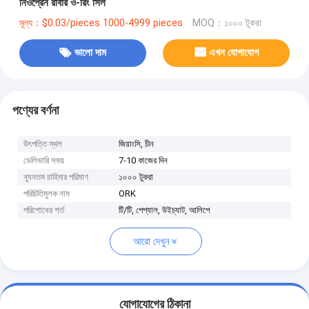
নিওপ্রেন রাবার ও-রিং সিল
মূল্য：$0.03/pieces 1000-4999 pieces
MOQ：১০০০ টুকরা
ভালো দাম
এখন যোগাযোগ
পণ্যের বর্ণনা
উৎপত্তি স্থল
জিয়াংসি, চীন
ডেলিভারি সময়
7-10 কাজের দিন
ন্যূনতম চাহিদার পরিমাণ
১০০০ টুকরা
পরিচিতিমুলক নাম
ORK
পরিশোধের শর্ত
টি/টি, পেপ্যাল, উইচ্যাট, আলিপে
আরো দেখুন
যোগাযোগের ঠিকানা