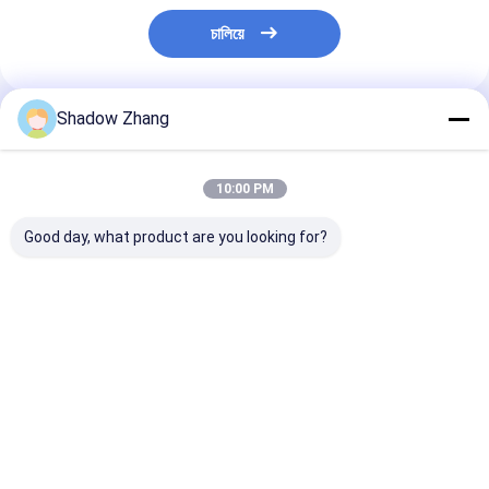
চালিয়ে
Shadow Zhang
প্রস্তাবিত পণ্য
10:00 PM
Good day, what product are you looking for?
উচ্চ তাপমাত্রা অটোমোটিভ
কালো সিআর অটোমোটিভ রাবার
ওআরকে পার্পল ই.পি.ডি
অ্যাপ্লিকেশনগুলির জন্য
সিলস নিওপ্রেন গ্রোমেট
অটোমোটিভ রাবার সিল
AS568 PG স্ট্যান্ডার্ড সাইজ
সংযোগকারী তারের শেল জন্য
প্রস্তুতকারক অটো পার্
FKM FPM EPDM রাবার
রাবার সিলস
ও-রিং সিল
ভালো দাম
ভালো দাম
ভালো দাম