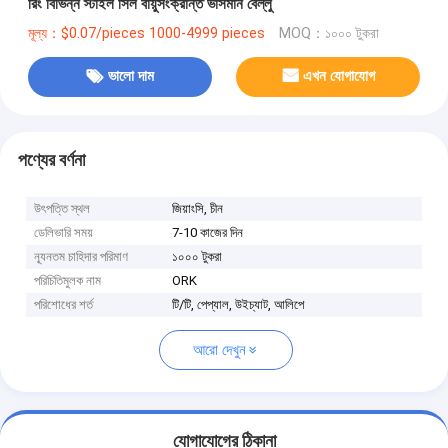
রিং বিভিন্ন স্টাইল সিল বায়ুসংক্রান্ত ভাসমান বেল্লু
মূল্য：$0.07/pieces 1000-4999 pieces
MOQ：১০০০ টুকরা
ভালো দাম
এখন যোগাযোগ
পণ্যের বর্ণনা
উৎপত্তি স্থল
জিয়াংসি, চীন
ডেলিভারি সময়
7-10 কাজের দিন
ন্যূনতম চাহিদার পরিমাণ
১০০০ টুকরা
পরিচিতিমুলক নাম
ORK
পরিশোধের শর্ত
টি/টি, পেপ্যাল, উইচ্যাট, আলিপে
আরো দেখুন
যোগাযোগের ঠিকানা