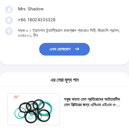
Mrs. Shadow
+86 18024335328
সড়ক ৮। ইয়ানশান ইন্ডাস্ট্রিয়াল কমপ্লেক্স শ্যাংরাও সিটি, জিয়াংসি প্রদেশ,
৩৩৪৫০০, চীন
এখন যোগাযোগ
এর সেরা মূল্য পান
সবুজ কালো তেল প্রতিরোধের অটোমোটিভ
তেল ফিল্টারের জন্য এসিএম এইএম ও-রিং
বিভিন্ন স্টাইল সিল বায়ুসংক্রান্ত ভাসমান
বেল্লু