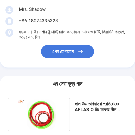
Mrs. Shadow
+86 18024335328
সড়ক ৮। ইয়ানশান ইন্ডাস্ট্রিয়াল কমপ্লেক্স শ্যাংরাও সিটি, জিয়াংসি প্রদেশ,
৩৩৪৫০০, চীন
এখন যোগাযোগ
এর সেরা মূল্য পান
লাল উচ্চ তাপমাত্রা প্রতিরোধের
AFLAS O রিং আকার সীল
OEM শিল্প খাদ্য জন্য গ্রহণযোগ্য
রং