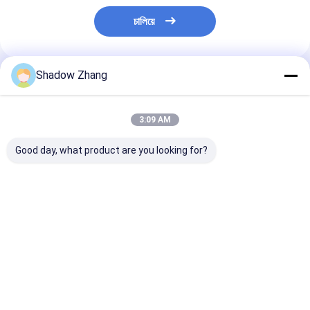
চালিয়ে
Shadow Zhang
প্রস্তাবিত পণ্য
3:09 AM
Good day, what product are you looking for?
এফডিএ স্বচ্ছ ফুড গ্রেড রাবার
কাস্টমাইজযোগ্য বুনা নাইট্রিল ও
উচ্চ তাপমাত্রা খাদ্য গ্
সীল
রিংস সিলিকন 65 70 90 শোর
সীল OEM অ্যাক্রিল্য
ইপিডিএম রাবার ও রিংস
রাবার রিং FKM
ভালো দাম
ভালো দাম
ভালো দাম