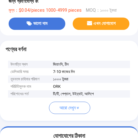
জন্য গ্রহণযোগ্য রং
মূল্য：$0.04/pieces 1000-4999 pieces
MOQ：১০০০ টুকরা
ভালো দাম
এখন যোগাযোগ
পণ্যের বর্ণনা
উৎপত্তি স্থল
জিয়াংসি, চীন
ডেলিভারি সময়
7-10 কাজের দিন
ন্যূনতম চাহিদার পরিমাণ
১০০০ টুকরা
পরিচিতিমুলক নাম
ORK
পরিশোধের শর্ত
টি/টি, পেপ্যাল, উইচ্যাট, আলিপে
আরো দেখুন
যোগাযোগের ঠিকানা