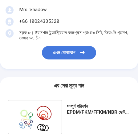
Mrs. Shadow
+86 18024335328
সড়ক ৮। ইয়ানশান ইন্ডাস্ট্রিয়াল কমপ্লেক্স শ্যাংরাও সিটি, জিয়াংসি প্রদেশ,
৩৩৪৫০০, চীন
এখন যোগাযোগ
এর সেরা মূল্য পান
সম্পূর্ণ পরিদর্শন
EPDM/FKM/FFKM/NBR ছোট বা
বড় অ্যাপ্লিকেশনের জন্য সিলিকন O রিং