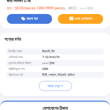
জন্য সিলিকন O রিং
মূল্য：$0.03/pieces 1000-9999 pieces
MOQ：১০০০ টুকরা
ভালো দাম
এখন যোগাযোগ
পণ্যের বর্ণনা
উৎপত্তি স্থল
জিয়াংসি, চীন
ডেলিভারি সময়
7-10 কাজের দিন
ন্যূনতম চাহিদার পরিমাণ
১০০০ টুকরা
পরিচিতিমুলক নাম
ORK
পরিশোধের শর্ত
টি/টি, পেপ্যাল, উইচ্যাট, আলিপে
আরো দেখুন
যোগাযোগের ঠিকানা