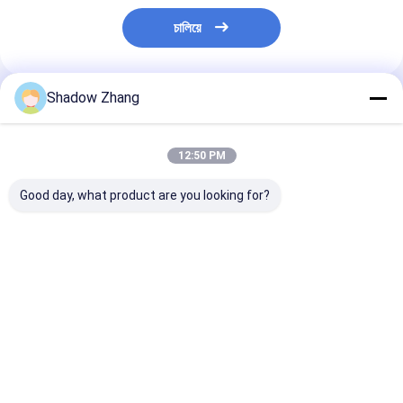
চালিয়ে
Shadow Zhang
প্রস্তাবিত পণ্য
12:50 PM
Good day, what product are you looking for?
30-90 ShoreA কঠোরতা
উচ্চ তাপমাত্রা এবং তেল-
কাস্টম এনবিআর ইপিড
ফ্লুরোকার্বন কাঁচা O তেল এবং
প্রতিরোধী সিলিং সমাধানগুলির
এবং গ্যাস সীল সিলিকন
গ্যাস সিলিং জন্য রিং তেল এবং
জন্য ফ্লোরোসিলিকন ও-রিংগুলির
রিং ছাঁচ বিভিন্ন শিল্পের
গ্যাস প্রতিরোধী
শীর্ষ 10 টি সুবিধা
ভালো দাম
ভালো দাম
ভালো দাম