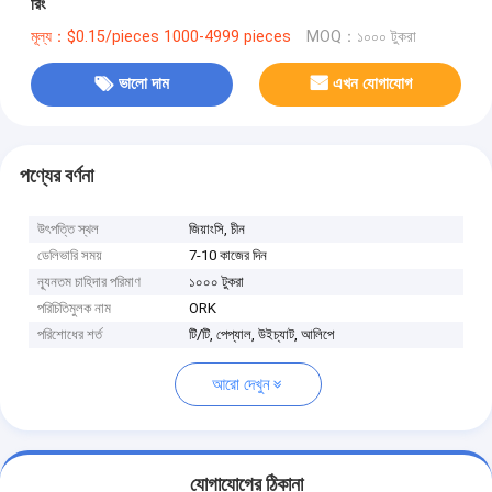
রিং
মূল্য：$0.15/pieces 1000-4999 pieces
MOQ：১০০০ টুকরা
ভালো দাম
এখন যোগাযোগ
পণ্যের বর্ণনা
উৎপত্তি স্থল
জিয়াংসি, চীন
ডেলিভারি সময়
7-10 কাজের দিন
ন্যূনতম চাহিদার পরিমাণ
১০০০ টুকরা
পরিচিতিমুলক নাম
ORK
পরিশোধের শর্ত
টি/টি, পেপ্যাল, উইচ্যাট, আলিপে
আরো দেখুন
যোগাযোগের ঠিকানা