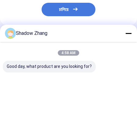
চালিয়ে
Shadow Zhang
প্রস্তাবিত পণ্য
4:58 AM
Good day, what product are you looking for?
30-90 ShoreA কঠোরতা
উচ্চ তাপমাত্রা এবং তেল-
কাস্টম এনবিআর ইপিড
ফ্লুরোকার্বন কাঁচা O তেল এবং
প্রতিরোধী সিলিং সমাধানগুলির
এবং গ্যাস সীল সিলিকন
গ্যাস সিলিং জন্য রিং তেল এবং
জন্য ফ্লোরোসিলিকন ও-রিংগুলির
রিং ছাঁচ বিভিন্ন শিল্পের
গ্যাস প্রতিরোধী
শীর্ষ 10 টি সুবিধা
ভালো দাম
ভালো দাম
ভালো দাম