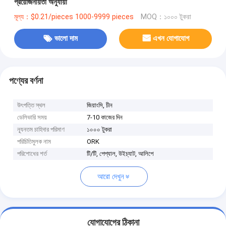
প্রয়োজনীয়তা অনুযায়ী
মূল্য：$0.21/pieces 1000-9999 pieces
MOQ：১০০০ টুকরা
ভালো দাম
এখন যোগাযোগ
পণ্যের বর্ণনা
উৎপত্তি স্থল
জিয়াংসি, চীন
ডেলিভারি সময়
7-10 কাজের দিন
ন্যূনতম চাহিদার পরিমাণ
১০০০ টুকরা
পরিচিতিমুলক নাম
ORK
পরিশোধের শর্ত
টি/টি, পেপ্যাল, উইচ্যাট, আলিপে
আরো দেখুন
যোগাযোগের ঠিকানা