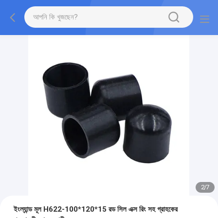
2
/
7
ইংল্যান্ড মূল H622-100*120*15 রড সিল এক্স রিং সহ গ্রাহকের