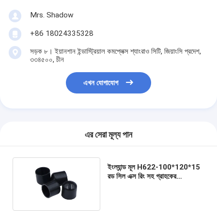
Mrs. Shadow
+86 18024335328
সড়ক ৮। ইয়ানশান ইন্ডাস্ট্রিয়াল কমপ্লেক্স শ্যাংরাও সিটি, জিয়াংসি প্রদেশ,
৩৩৪৫০০, চীন
এখন যোগাযোগ
এর সেরা মূল্য পান
ইংল্যান্ড মূল H622-100*120*15
রড সিল এক্স রিং সহ গ্রাহকের
প্রয়োজনীয়তা অনুযায়ী