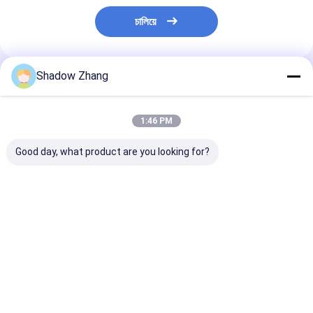
চালিয়ে
Shadow Zhang
প্রস্তাবিত পণ্য
1:46 PM
Good day, what product are you looking for?
30-90 ShoreA কঠোরতা
উচ্চ তাপমাত্রা এবং তেল-
কাস্টম এনবিআর ইপিড
ফ্লুরোকার্বন কাঁচা O তেল এবং
প্রতিরোধী সিলিং সমাধানগুলির
এবং গ্যাস সীল সিলিকন
গ্যাস সিলিং জন্য রিং তেল এবং
জন্য ফ্লোরোসিলিকন ও-রিংগুলির
রিং ছাঁচ বিভিন্ন শিল্পের
গ্যাস প্রতিরোধী
শীর্ষ 10 টি সুবিধা
ভালো দাম
ভালো দাম
ভালো দাম