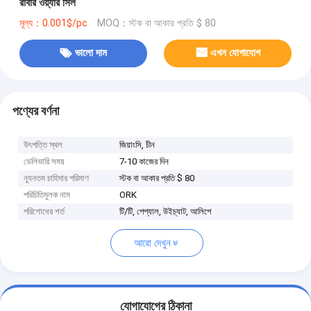
রাবার ওয়্যার সিল
মূল্য：0.001$/pc
MOQ：স্টক বা আকার প্রতি $ 80
ভালো দাম
এখন যোগাযোগ
পণ্যের বর্ণনা
উৎপত্তি স্থল
জিয়াংসি, চীন
ডেলিভারি সময়
7-10 কাজের দিন
ন্যূনতম চাহিদার পরিমাণ
স্টক বা আকার প্রতি $ 80
পরিচিতিমুলক নাম
ORK
পরিশোধের শর্ত
টি/টি, পেপ্যাল, উইচ্যাট, আলিপে
আরো দেখুন
যোগাযোগের ঠিকানা