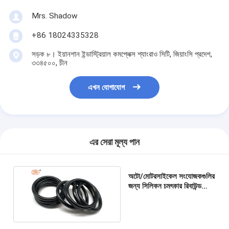
Mrs. Shadow
+86 18024335328
সড়ক ৮। ইয়ানশান ইন্ডাস্ট্রিয়াল কমপ্লেক্স শ্যাংরাও সিটি, জিয়াংসি প্রদেশ,
৩৩৪৫০০, চীন
এখন যোগাযোগ
এর সেরা মূল্য পান
অটো/মোটরসাইকেল সংযোজকগুলির
জন্য সিলিকন চমৎকার রিবাউন্ড
প্রতিরোধের রাবার ওয়্যার সিল