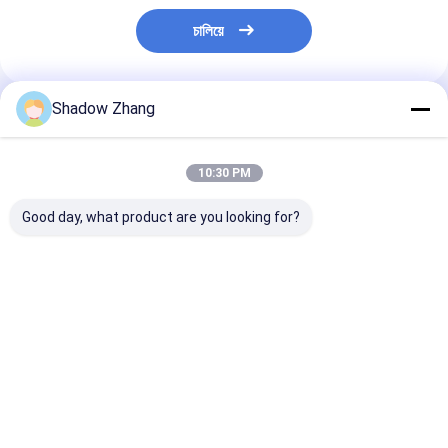
চালিয়ে
Shadow Zhang
প্রস্তাবিত পণ্য
10:30 PM
Good day, what product are you looking for?
ব্লু বেলস মেকানিক্যাল সিল
30 - 90 শোর এ মেকানিক্যাল
উচ্চ টেকসই এনবিআর 
বিশেষ আকৃতির সিলিকন
সিলিং ইপিডিএম এনবিআর এনআর
রাবার সিল সিলিকন রাব
মেকানিক্যাল রাবার সিল ধুলো
সিলিকন রাবার সিলিং এবং গ্যাসেট
বেলস যান্ত্রিক সিল
কভার জন্য কাস্টমাইজড
ভালো দাম
ভালো দাম
ভালো দাম