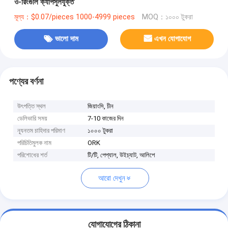
ও-রিংগুলি ক্যাপসুলযুক্ত
মূল্য：$0.07/pieces 1000-4999 pieces
MOQ：১০০০ টুকরা
ভালো দাম
এখন যোগাযোগ
পণ্যের বর্ণনা
উৎপত্তি স্থল
জিয়াংসি, চীন
ডেলিভারি সময়
7-10 কাজের দিন
ন্যূনতম চাহিদার পরিমাণ
১০০০ টুকরা
পরিচিতিমুলক নাম
ORK
পরিশোধের শর্ত
টি/টি, পেপ্যাল, উইচ্যাট, আলিপে
আরো দেখুন
যোগাযোগের ঠিকানা