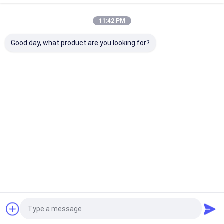
বাড়ি
আমাদের
আমাদের সাথে যোগাযোগ
Desktop
Site
সম্পর্কে
করুন
11:42 PM
সাইট ম্যাপ
গোপনীয়তা নীতি
গুণ
অটোমোটিভ রাবার সীল
চীন কারখানা.Copyright © 2026 SHANGRAO RUICHEN
Good day, what product are you looking for?
SEALING CO.,LTD. All Rights Reserved.
বাড়ি
পণ্য
ভিডিও