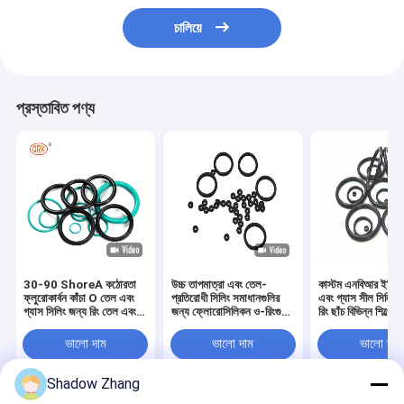
চালিয়ে
প্রস্তাবিত পণ্য
30-90 ShoreA কঠোরতা
উচ্চ তাপমাত্রা এবং তেল-
কাস্টম এনবিআর ইপিড
ফ্লুরোকার্বন কাঁচা O তেল এবং
প্রতিরোধী সিলিং সমাধানগুলির
এবং গ্যাস সীল সিলিকন
গ্যাস সিলিং জন্য রিং তেল এবং
জন্য ফ্লোরোসিলিকন ও-রিংগুলির
রিং ছাঁচ বিভিন্ন শিল্পের
গ্যাস প্রতিরোধী
শীর্ষ 10 টি সুবিধা
ভালো দাম
ভালো দাম
ভালো দাম
Shadow Zhang