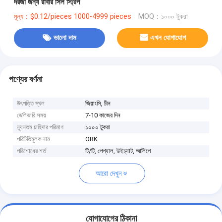
দরজা জন্য রাবার সিল স্ট্রিপ
মূল্য：$0.12/pieces 1000-4999 pieces
MOQ：১০০০ টুকরা
ভালো দাম
এখন যোগাযোগ
পণ্যের বর্ণনা
উৎপত্তি স্থল
জিয়াংসি, চীন
ডেলিভারি সময়
7-10 কাজের দিন
ন্যূনতম চাহিদার পরিমাণ
১০০০ টুকরা
পরিচিতিমুলক নাম
ORK
পরিশোধের শর্ত
টি/টি, পেপ্যাল, উইচ্যাট, আলিপে
আরো দেখুন
যোগাযোগের ঠিকানা