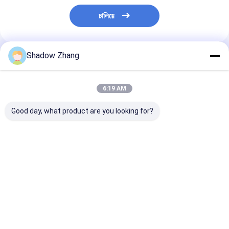
চালিয়ে
Shadow Zhang
প্রস্তাবিত পণ্য
6:19 AM
Good day, what product are you looking for?
উচ্চ তাপমাত্রা অটোমোটিভ
কালো সিআর অটোমোটিভ রাবার
ওআরকে পার্পল ই.পি.ডি
অ্যাপ্লিকেশনগুলির জন্য
সিলস নিওপ্রেন গ্রোমেট
অটোমোটিভ রাবার সিল
AS568 PG স্ট্যান্ডার্ড সাইজ
সংযোগকারী তারের শেল জন্য
প্রস্তুতকারক অটো পার্
FKM FPM EPDM রাবার
রাবার সিলস
ও-রিং সিল
ভালো দাম
ভালো দাম
ভালো দাম